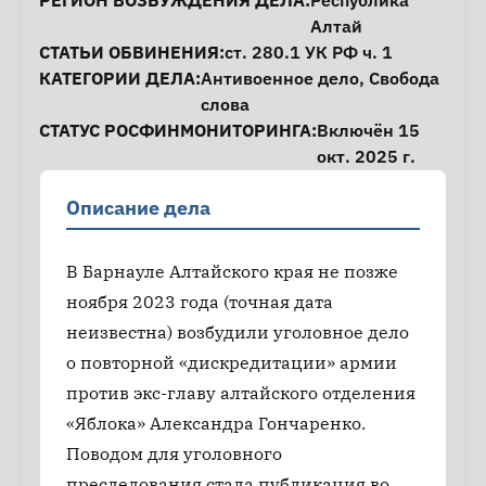
Информация о деле
РЕГИОН ВОЗБУЖДЕНИЯ ДЕЛА:
Республика
Алтай
СТАТЬИ ОБВИНЕНИЯ:
ст. 280.1
УК РФ ч. 1
КАТЕГОРИИ ДЕЛА:
Антивоенное дело
,
Свобода
слова
СТАТУС РОСФИНМОНИТОРИНГА:
Включён 15
окт. 2025 г.
Описание дела
В Барнауле Алтайского края не позже
ноября 2023 года (точная дата
неизвестна) возбудили уголовное дело
о повторной «дискредитации» армии
против экс-главу алтайского отделения
«Яблока» Александра Гончаренко.
Поводом для уголовного
преследования стала публикация во