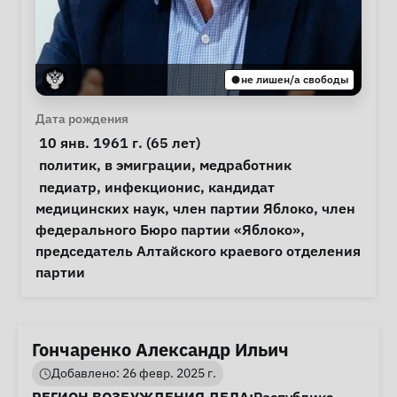
не лишен/а свободы
Личная информация
Дата рождения
 10 янв. 1961 г. (65 лет) 
Особые обстоятельства
политик
, 
в эмиграции
, 
медработник
Примечания
 педиатр, инфекционис, кандидат 
медицинских наук, член партии Яблоко, член 
федерального Бюро партии «Яблоко», 
председатель Алтайского краевого отделения 
партии 
Гончаренко Александр Ильич
Добавлено: 26 февр. 2025 г.