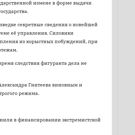
сударственной измене в форме выдачи
осударства.
азведке секретные сведения о новейшей
теме её управления. Силовики
упления из корыстных побуждений, при
ртежам.
время следствия фигуранта дела не
 Александра Гнитеева виновным и
трогого режима.
винили в финансировании экстремистской