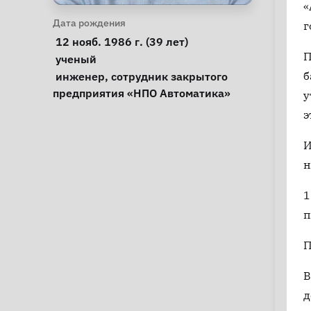
«
Личная информация
Дата рождения
г
 12 нояб. 1986 г. (39 лет) 
П
Особые обстоятельства
ученый
Примечания
б
 инженер, сотрудник закрытого 
предприятия «НПО Автоматика» 
у
э
И
н
1
п
П
В
д