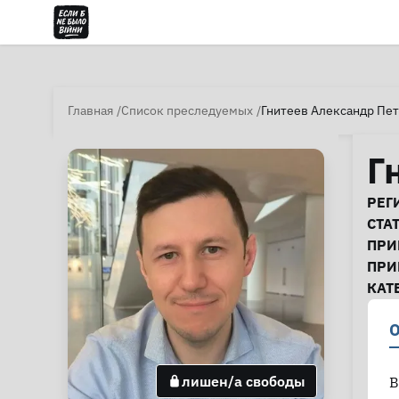
Главная
Список преследуемых
Гнитеев Александр Пе
Г
И
РЕГ
СТА
ПРИ
ПРИ
КАТ
О
лишен/а свободы
В