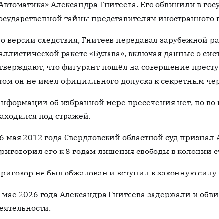
Автоматика» Александра Гнитеева. Его обвинили в го
осударственной тайны представителям иностранного г
о версии следствия, Гнитеев передавал зарубежной р
аллистической ракете «Булава», включая данные о сис
тверждают, что фигурант пошёл на совершение прест
том он не имел официального допуска к секретным че
нформации об избранной мере пресечения нет, но во 
аходился под стражей.
6 мая 2012 года Свердловский областной суд признал
риговорил его к 8 годам лишения свободы в колонии с
риговор не был обжалован и вступил в законную силу.
 мае 2026 года Александра Гнитеева задержали и об
еятельности.