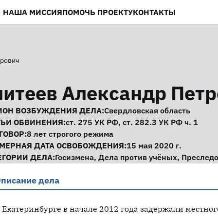
НАША МИССИЯ
ПОМОЧЬ ПРОЕКТУ
КОНТАКТЫ
трович
нитеев Александр Пет
нформация о деле
ИОН ВОЗБУЖДЕНИЯ ДЕЛА:
Свердловская область
ТЬИ ОБВИНЕНИЯ:
ст. 275
УК РФ,
ст. 282.3
УК РФ ч. 1
ГОВОР:
8 лет строгого режима
МЕРНАЯ ДАТА ОСВОБОЖДЕНИЯ:
15 мая 2020 г.
ЕГОРИИ ДЕЛА:
Госизмена
,
Дела против учёных
,
Преследо
писание дела
 Екатеринбурге в начале 2012 года задержали местно