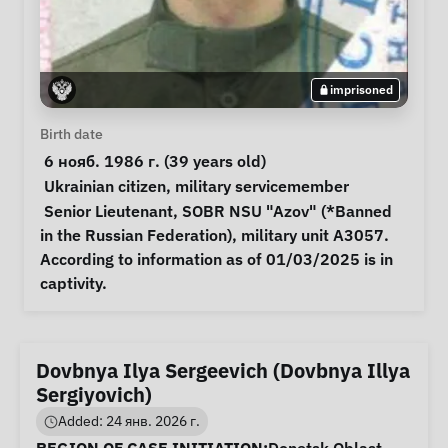
imprisoned
Personal Information
Birth date
 6 нояб. 1986 г. (39 years old) 
Special circumstances
Ukrainian citizen
, 
military servicemember
Notes
 Senior Lieutenant, SOBR NSU "Azov" (*Banned 
in the Russian Federation), military unit A3057. 
According to information as of 01/03/2025 is in 
captivity. 
Dovbnya Ilya Sergeevich (Dovbnya Illya
Sergiyovich)
Added: 24 янв. 2026 г.