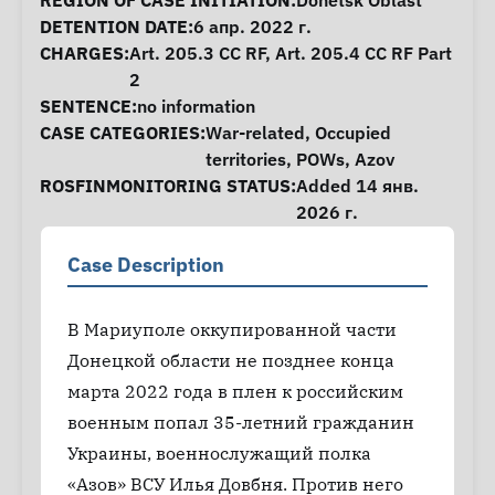
Case Information
REGION OF CASE INITIATION:
Donetsk Oblast
DETENTION DATE:
6 апр. 2022 г.
CHARGES:
Art. 205.3 CC RF, Art. 205.4 CC RF Part
2
SENTENCE:
no information
CASE CATEGORIES:
War-related
,
Occupied
territories
,
POWs
,
Azov
ROSFINMONITORING STATUS:
Added 14 янв.
2026 г.
Case Description
В Мариуполе оккупированной части
Донецкой области не позднее конца
марта 2022 года в плен к российским
военным попал 35-летний гражданин
Украины, военнослужащий полка
«Азов» ВСУ Илья Довбня. Против него