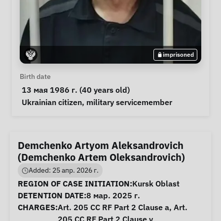
imprisoned
Personal Information
Birth date
 13 мая 1986 г. (40 years old) 
Special circumstances
Ukrainian citizen
, 
military servicemember
Demchenko Artyom Aleksandrovich
(Demchenko Artem Oleksandrovich)
Added: 25 апр. 2026 г.
Case Information
REGION OF CASE INITIATION:
Kursk Oblast
DETENTION DATE:
8 мар. 2025 г.
CHARGES:
Art. 205 CC RF Part 2 Clause a, Art.
205 CC RF Part 2 Clause v