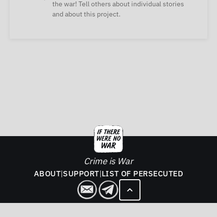
the war! Tell others about individual stories
and about this project.
Crime is War
ABOUT
|
SUPPORT
|
LIST OF PERSECUTED