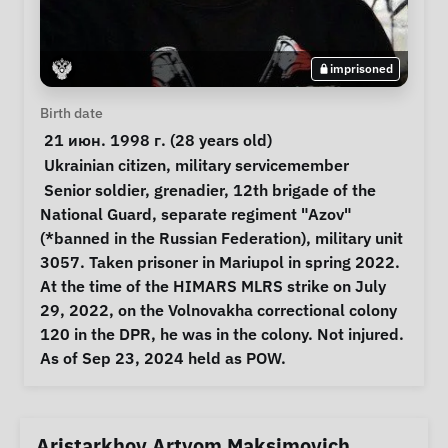
imprisoned
Personal Information
Birth date
 21 июн. 1998 г. (28 years old) 
Special circumstances
Ukrainian citizen
, 
military servicemember
Notes
 Senior soldier, grenadier, 12th brigade of the 
National Guard, separate regiment "Azov" 
(*banned in the Russian Federation), military unit 
3057. Taken prisoner in Mariupol in spring 2022. 
At the time of the HIMARS MLRS strike on July 
29, 2022, on the Volnovakha correctional colony 
120 in the DPR, he was in the colony. Not injured. 
As of Sep 23, 2024 held as POW. 
Aristarkhov Artyom Maksimovich