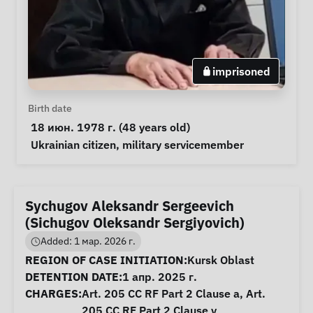
imprisoned
Personal Information
Birth date
 18 июн. 1978 г. (48 years old) 
Special circumstances
Ukrainian citizen
, 
military servicemember
Sychugov Aleksandr Sergeevich
(Sichugov Oleksandr Sergiyovich)
Added: 1 мар. 2026 г.
Case Information
REGION OF CASE INITIATION:
Kursk Oblast
DETENTION DATE:
1 апр. 2025 г.
CHARGES:
Art. 205 CC RF Part 2 Clause a, Art.
205 CC RF Part 2 Clause v