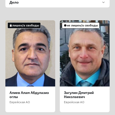
Дело
лишен/а свободы
не лишен/а свободы
Алиев Алам Абдулазиз
Загулин Дмитрий
оглы
Николаевич
Еврейская АО
Еврейская АО