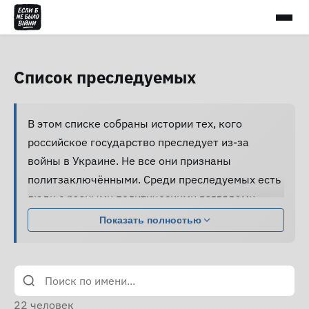
Список преследуемых
В этом списке собраны истории тех, кого
российское государство преследует из-за
войны в Украине. Не все они признаны
политзаключёнными. Среди преследуемых есть
люди с разными политическими взглядами,
совершившие разные поступки.
Показать полностью
Большинство из них подвергаются давлению,
жестокому обращению и пыткам, принуждаются
к признанию вины и не получают нормальной
юридической помощи, а правозащитники не
22
человек