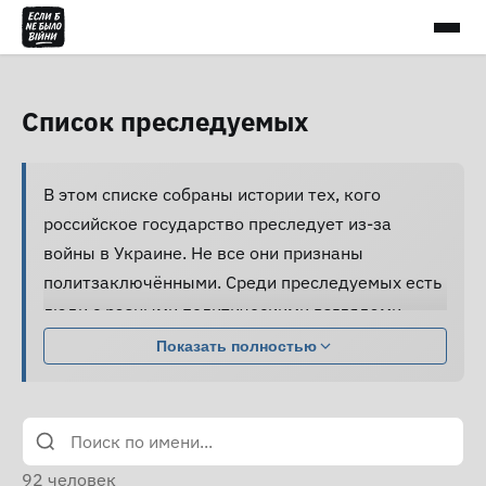
Список преследуемых
В этом списке собраны истории тех, кого
российское государство преследует из-за
войны в Украине. Не все они признаны
политзаключёнными. Среди преследуемых есть
люди с разными политическими взглядами,
совершившие разные поступки.
Показать полностью
Большинство из них подвергаются давлению,
жестокому обращению и пыткам, принуждаются
к признанию вины и не получают нормальной
юридической помощи, а правозащитники не
92
человек