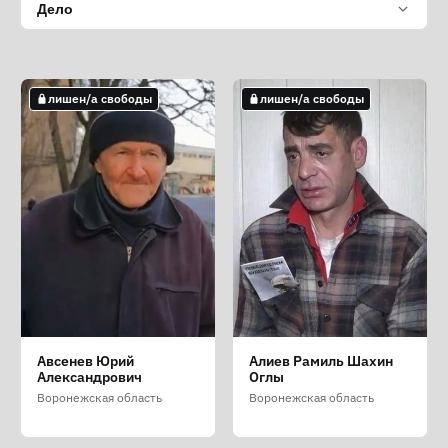
Дело
лишен/а свободы
лишен/а свободы
Авсенев Юрий
Алиев Рамиль Шахин
Александрович
Оглы
Воронежская область
Воронежская область