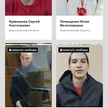
Воронков Георгий
Игнатов Иван
Идрисов Владислав
Кривошеев Сергей
Лемещенко Юлия
Сергеевич
Вадимович
Русланович
Анатольевич
Вячеславовна
Воронежская область
Воронежская область
Воронежская область
Воронежская область
Воронежская область
не лишен/а свободы
лишен/а свободы
лишен/а свободы
лишен/а свободы
лишен/а свободы