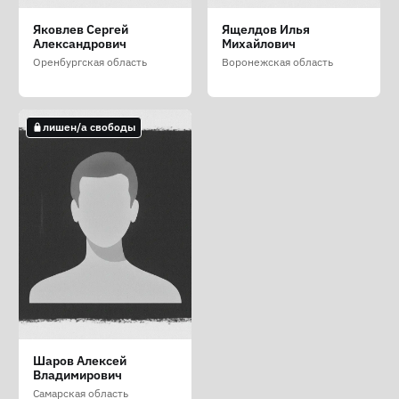
Харламов Валентин
Шарамед Андрей
Шаркунов Илья
Яковлев Сергей
Ящелдов Илья
Сергеевич
Валерьевич
Леонидович
Александрович
Михайлович
Воронежская область
Воронежская область
Воронежская область
Оренбургская область
Воронежская область
лишен/а свободы
Шаров Алексей
Владимирович
Самарская область