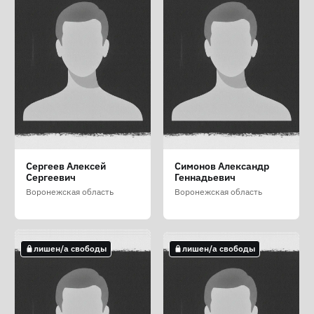
Подунова Ольга
Разуваев Алексей
Савенюк Михаил
Сергеев Алексей
Симонов Александр
Алексеевна
Иванович
Петрович
Сергеевич
Геннадьевич
Воронежская область
Воронежская область
Воронежская область
Воронежская область
Воронежская область
не лишен/а свободы
лишен/а свободы
лишен/а свободы
лишен/а свободы