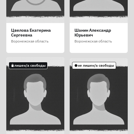
Сурин Василий
Тронев Евгений
Фурсова Валерия
Цвелова Екатерина
Шанин Александр
Аркадьевич
Михайлович
Евгеньевна
Сергеевна
Юрьевич
Воронежская область
Воронежская область
Воронежская область
Воронежская область
Воронежская область
не лишен/а свободы
лишен/а свободы
не лишен/а свободы
лишен/а свободы
не лишен/а свободы