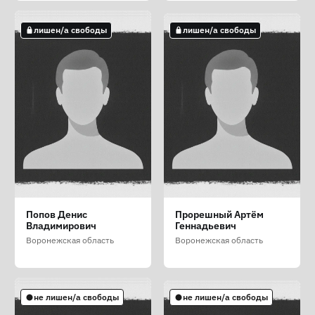
лишен/а свободы
лишен/а свободы
лишен/а свободы
лишен/а свободы
лишен/а свободы
Кушнарёв Дмитрий
Минаков Руслан
Пенкин Павел
Попов Денис
Прорешный Артём
Сергеевич
Хизарович
Валерьевич
Владимирович
Геннадьевич
Воронежская область
Воронежская область
Воронежская область
Воронежская область
Воронежская область
не лишен/а свободы
не лишен/а свободы
лишен/а свободы
не лишен/а свободы
не лишен/а свободы