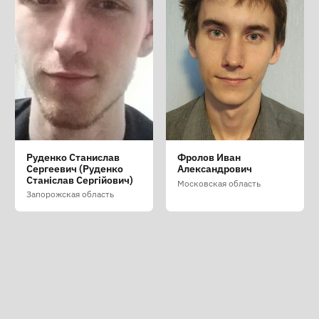
Николаенкова Елена
Руденко Станислав
Фролов Иван
Владимировна
Сергеевич (Руденко
Александрович
Станіслав Сергійович)
Калининградская область
Московская область
Запорожская область
Преступление – это война
О ПРОЕКТЕ
|
ПОМОЧЬ
|
СПИСОК ПРЕСЛЕДУЕМЫХ