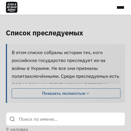
Список преследуемых
В этом списке собраны истории тех, кого
российское государство преследует из-за
войны в Украине. Не все они признаны
политзаключёнными. Среди преследуемых есть
люди с разными политическими взглядами,
совершившие разные поступки.
Показать полностью
Большинство из них подвергаются давлению,
жестокому обращению и пыткам, принуждаются
к признанию вины и не получают нормальной
юридической помощи, а правозащитники не
9
человек