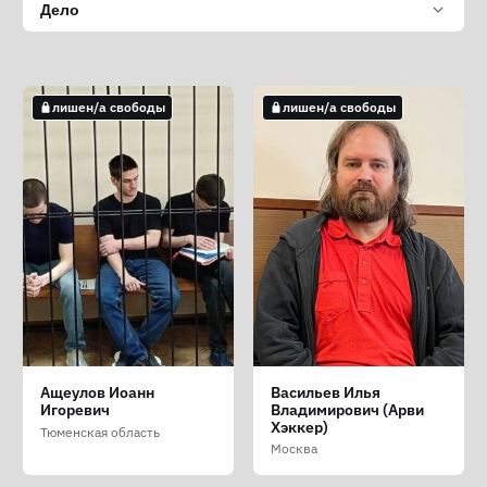
Дело
лишен/а свободы
лишен/а свободы
Ащеулов Иоанн
Васильев Илья
Игоревич
Владимирович (Арви
Хэккер)
Тюменская область
Москва