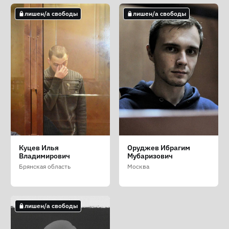
лишен/а свободы
лишен/а свободы
Куцев Илья
Оруджев Ибрагим
Владимирович
Мубаризович
Брянская область
Москва
лишен/а свободы