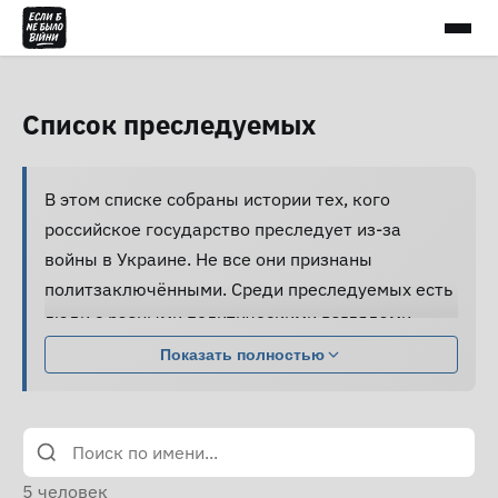
Список преследуемых
В этом списке собраны истории тех, кого
российское государство преследует из-за
войны в Украине. Не все они признаны
политзаключёнными. Среди преследуемых есть
люди с разными политическими взглядами,
совершившие разные поступки.
Показать полностью
Большинство из них подвергаются давлению,
жестокому обращению и пыткам, принуждаются
к признанию вины и не получают нормальной
юридической помощи, а правозащитники не
5
человек