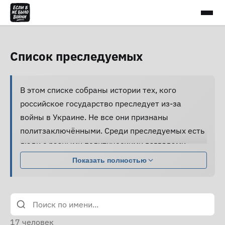
Список преследуемых
В этом списке собраны истории тех, кого
российское государство преследует из-за
войны в Украине. Не все они признаны
политзаключёнными. Среди преследуемых есть
люди с разными политическими взглядами,
совершившие разные поступки.
Показать полностью
Большинство из них подвергаются давлению,
жестокому обращению и пыткам, принуждаются
к признанию вины и не получают нормальной
юридической помощи, а правозащитники не
17
человек