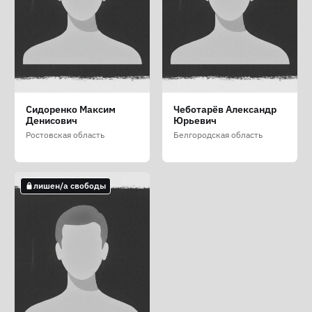
Ревин Виталий
Маров Владислав
Митрухин Демид
Сидоренко Максим
Чеботарёв Александр
Владимирович
Дмитриевич
Николаевич
Денисович
Юрьевич
Курская область
Ярославская область
Иркутская область
Ростовская область
Белгородская область
лишен/а свободы