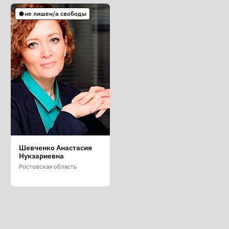
не лишен/а свободы
Шевченко Анастасия
Нукзариевна
Ростовская область