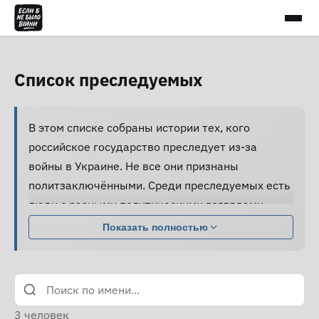
Список преследуемых
В этом списке собраны истории тех, кого
российское государство преследует из-за
войны в Украине. Не все они признаны
политзаключёнными. Среди преследуемых есть
люди с разными политическими взглядами,
совершившие разные поступки.
Показать полностью
Большинство из них подвергаются давлению,
жестокому обращению и пыткам, принуждаются
к признанию вины и не получают нормальной
юридической помощи, а правозащитники не
3
человек