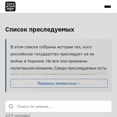
Список преследуемых
В этом списке собраны истории тех, кого
российское государство преследует из-за
войны в Украине. Не все они признаны
политзаключёнными. Среди преследуемых есть
люди с разными политическими взглядами,
совершившие разные поступки.
Показать полностью
Большинство из них подвергаются давлению,
жестокому обращению и пыткам, принуждаются
к признанию вины и не получают нормальной
юридической помощи, а правозащитники не
219
человек