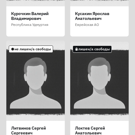
Кожарский Иван
Коновалов Виктор
Кузнецов Артём
Курочкин Валерий
Кусакин Ярослав
Владимирович
Борисович
Владимирович
Анатольевич
Ярославская область
Вологодская область
Иркутская область
Республика Удмуртия
Еврейская АО
лишен/а свободы
лишен/а свободы
лишен/а свободы
не лишен/а свободы
лишен/а свободы
Кумпан Евгения
Кушнарёв Дмитрий
Лёвкин Сергей
Литвинов Сергей
Локтев Сергей
Ивановна
Сергеевич
Николаевич (Льовкін
Сергеевич
Анатольевич