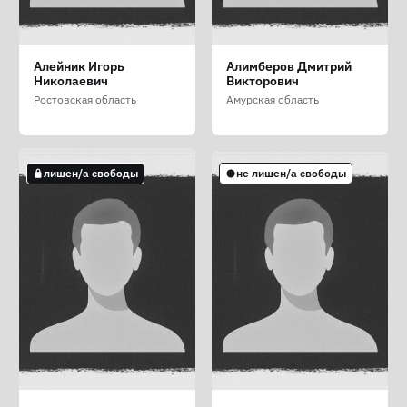
Щепихин Арег
Ямадаев Карим
Яроцкий Владимир
Алейник Игорь
Алимберов Дмитрий
Самвелович
Бекмирзаевич
Фёдорович
Николаевич
Викторович
Москва
Республика Татарстан
Краснодарский край
Ростовская область
Амурская область
лишен/а свободы
лишен/а свободы
не лишен/а свободы
лишен/а свободы
не лишен/а свободы
Абрамович Александр