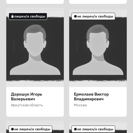
не лишен/а свободы
лишен/а свободы
лишен/а свободы
не лишен/а свободы
Волков Андрей
Гончарова Александра
Горбань Владимир
Дорошук Игорь
Ермолаев Виктор
Андреевич
Александровна
Сергеевич (Горбань
Валерьевич
Владимирович
Володимир Сергійович)
Приморский край
Челябинская область
Иркутская область
Москва
Запорожская область
не лишен/а свободы
не лишен/а свободы
не лишен/а свободы
не лишен/а свободы