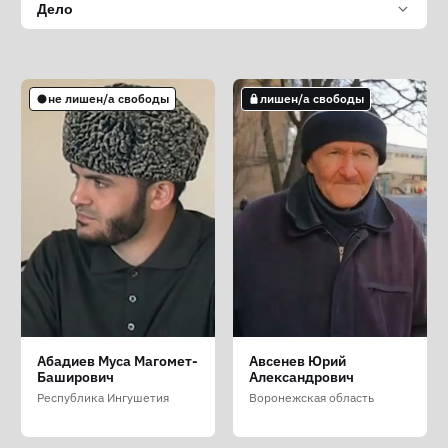
Дело
не лишен/а свободы
лишен/а свободы
Абадиев Муса Магомет-
Авсенев Юрий
Баширович
Александрович
Республика Ингушетия
Воронежская область