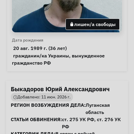
лишен/а свободы
Личная информация
Дата рождения
 20 авг. 1989 г. (36 лет) 
Особые обстоятельства
гражданин/ка Украины
, 
вынужденное 
гражданство РФ
Быкадоров Юрий Александрович
Добавлено: 11 июн. 2026 г.
Информация о деле
РЕГИОН ВОЗБУЖДЕНИЯ ДЕЛА:
Луганская
область
СТАТЬИ ОБВИНЕНИЯ:
ст. 275
УК РФ,
ст. 276
УК
РФ
КАТЕГОРИИ ДЕЛА:
В связи с войной
,