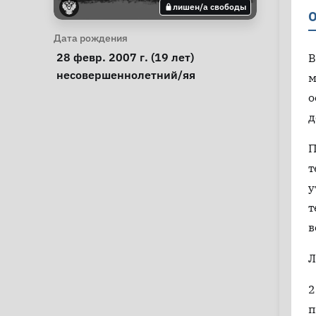
лишен/а свободы
О
Личная информация
Дата рождения
 28 февр. 2007 г. (19 лет) 
В
Особые обстоятельства
несовершеннолетний/яя
м
о
д
П
т
у
т
в
Л
2
п