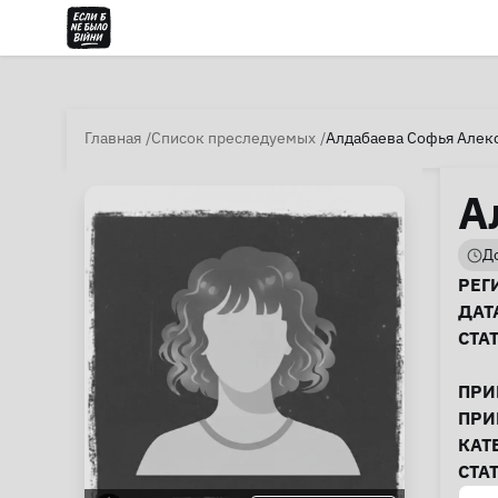
Главная
Список преследуемых
Алдабаева Софья Алек
А
До
И
РЕГ
ДАТ
СТА
ПРИ
ПРИ
КАТ
СТА