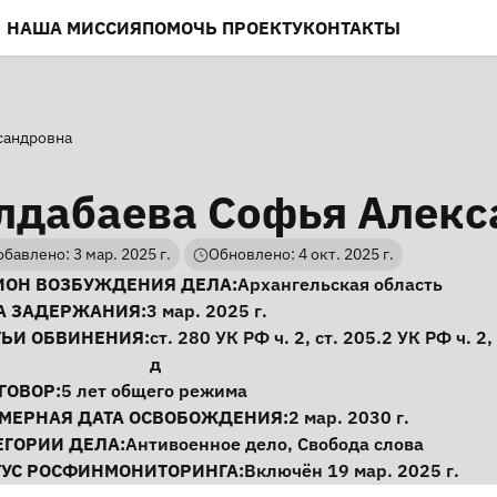
НАША МИССИЯ
ПОМОЧЬ ПРОЕКТУ
КОНТАКТЫ
сандровна
лдабаева Софья Алекс
бавлено: 3 мар. 2025 г.
Обновлено: 4 окт. 2025 г.
нформация о деле
ИОН ВОЗБУЖДЕНИЯ ДЕЛА:
Архангельская область
А ЗАДЕРЖАНИЯ:
3 мар. 2025 г.
ТЬИ ОБВИНЕНИЯ:
ст. 280
УК РФ ч. 2,
ст. 205.2
УК РФ ч. 2,
д
ГОВОР:
5 лет общего режима
МЕРНАЯ ДАТА ОСВОБОЖДЕНИЯ:
2 мар. 2030 г.
ЕГОРИИ ДЕЛА:
Антивоенное дело
,
Свобода слова
ТУС РОСФИНМОНИТОРИНГА:
Включён 19 мар. 2025 г.