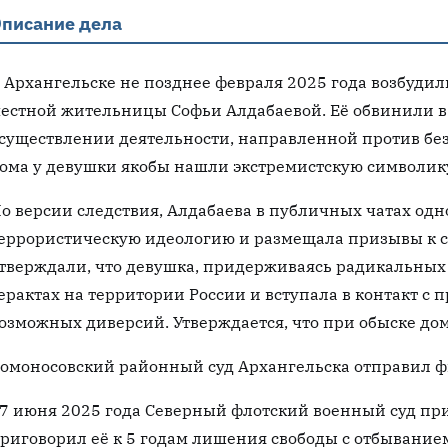
писание дела
 Архангельске не позднее февраля 2025 года возбудил
естной жительницы Софьи Алдабаевой. Её обвинили в
существлении деятельности, направленной против без
ома у девушки якобы нашли экстремистскую символик
о версии следствия, Алдабаева в публичных чатах од
еррористическую идеологию и размещала призывы к 
тверждали, что девушка, придерживаясь радикальных 
ерактах на территории России и вступала в контакт с
озможных диверсий. Утверждается, что при обыске до
омоносовский районный суд Архангельска отправил ф
7 июня 2025 года Северный флотский военный суд пр
риговорил её к 5 годам лишения свободы с отбывание