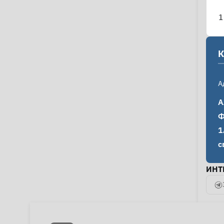
1
К
А
А
Ф
1
с
ИНТ