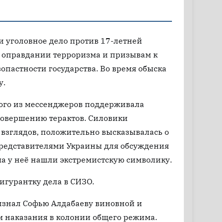
и уголовное дело против 17-летней
 оправдании терроризма и призывам к
опастности государства. Во время обыска
у.
ного из мессенджеров поддерживала
совершению терактов. Силовики
взглядов, положительно высказывалась о
 представителями Украины для обсуждения
ма у неё нашли экстремистскую символику.
игурантку дела в СИЗО.
изнал Софью Алдабаеву виновной и
м наказания в колонии общего режима.