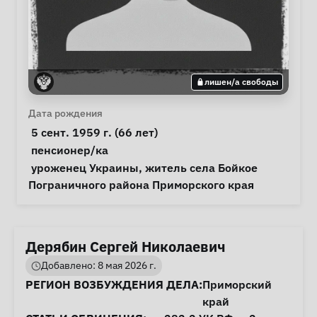
лишен/а свободы
Личная информация
Дата рождения
 5 сент. 1959 г. (66 лет) 
Особые обстоятельства
пенсионер/ка
Примечания
 уроженец Украины, житель села Бойкое 
Пограничного района Приморского края 
Дерябин Сергей Николаевич
Добавлено: 8 мая 2026 г.
Информация о деле
РЕГИОН ВОЗБУЖДЕНИЯ ДЕЛА:
Приморский
край