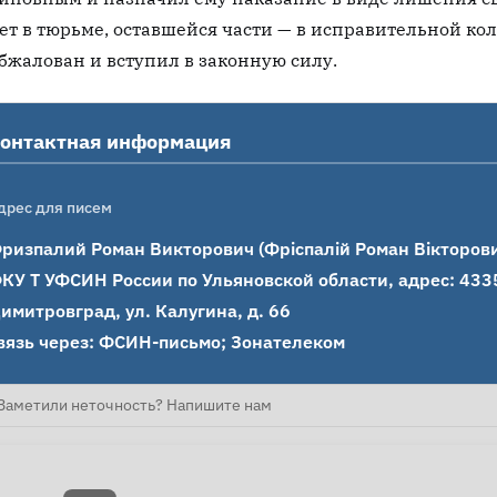
ет в тюрьме, оставшейся части — в исправительной ко
бжалован и вступил в законную силу.
онтактная информация
дрес для писем
ризпалий Роман Викторович (Фріспалій Роман Вікторович
КУ Т УФСИН России по Ульяновской области, адрес: 43350
имитровград, ул. Калугина, д. 66

вязь через: ФСИН-письмо; Зонателеком
Заметили неточность? Напишите нам