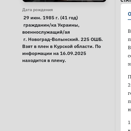
СТА
Личная информация
Дата рождения
О
 29 июн. 1985 г. (41 год) 
Особые обстоятельства
гражданин/ка Украины
, 
В
военнослужащий/ая
Примечания
 г. Новоград-Волынский. 225 ОШБ. 
п
Взят в плен в Курской области. По 
В
информации на 16.09.2025 
с
находится в плену. 
з
П
2
г
п
н
1
в