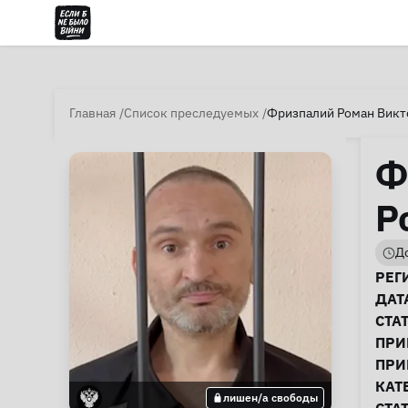
Главная
Список преследуемых
Фризпалий Роман Викто
Ф
Р
До
И
РЕГ
ДАТ
СТА
ПРИ
ПРИ
КАТ
лишен/а свободы