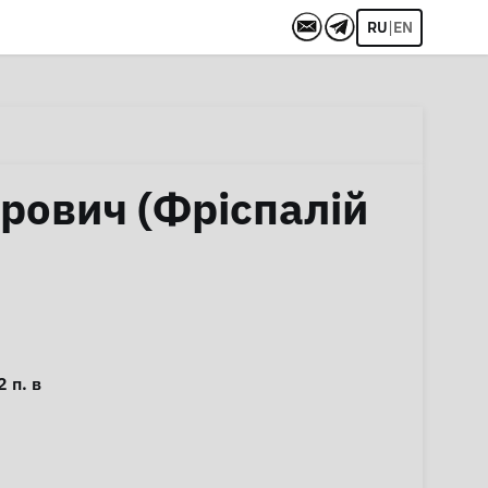
|
RU
EN
рович (Фріспалій
 п. в