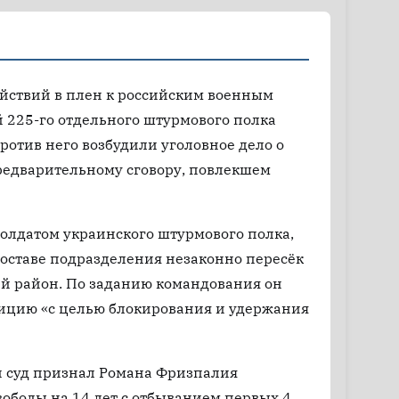
действий в плен к российским военным
225-го отдельного штурмового полка
отив него возбудили уголовное дело о
редварительному сговору, повлекшем
солдатом украинского штурмового полка,
составе подразделения незаконно пересёк
ий район. По заданию командования он
зицию «с целью блокирования и удержания
й суд признал Романа Фризпалия
ободы на 14 лет с отбыванием первых 4