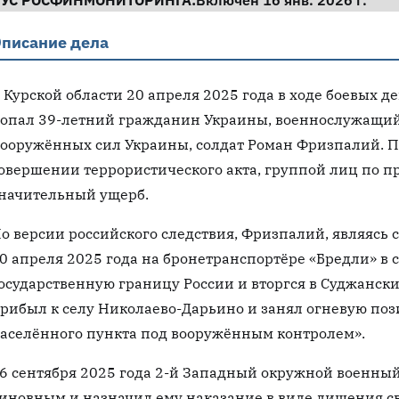
ТУС РОСФИНМОНИТОРИНГА:
Включён 16 янв. 2026 г.
писание дела
 Курской области 20 апреля 2025 года в ходе боевых 
опал 39-летний гражданин Украины, военнослужащий 
ооружённых сил Украины, солдат Роман Фризпалий. Пр
овершении террористического акта, группой лиц по п
начительный ущерб.
о версии российского следствия, Фризпалий, являясь 
0 апреля 2025 года на бронетранспортёре «Бредли» в 
осударственную границу России и вторгся в Суджанск
рибыл к селу Николаево-Дарьино и занял огневую по
аселённого пункта под вооружённым контролем».
6 сентября 2025 года 2-й Западный окружной военны
иновным и назначил ему наказание в виде лишения св