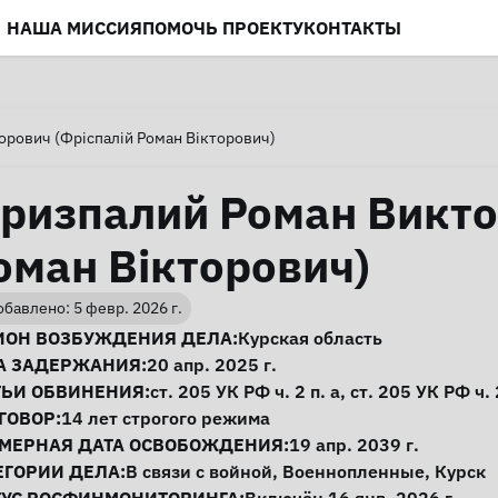
НАША МИССИЯ
ПОМОЧЬ ПРОЕКТУ
КОНТАКТЫ
рович (Фріспалій Роман Вікторович)
ризпалий Роман Викто
оман Вікторович)
бавлено: 5 февр. 2026 г.
нформация о деле
ИОН ВОЗБУЖДЕНИЯ ДЕЛА:
Курская область
А ЗАДЕРЖАНИЯ:
20 апр. 2025 г.
ТЬИ ОБВИНЕНИЯ:
ст. 205
УК РФ ч. 2 п. а,
ст. 205
УК РФ ч. 2
ГОВОР:
14 лет строгого режима
МЕРНАЯ ДАТА ОСВОБОЖДЕНИЯ:
19 апр. 2039 г.
ЕГОРИИ ДЕЛА:
В связи с войной
,
Военнопленные
,
Курск