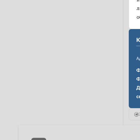
л
о
К
А
Ф
Ф
Д
с