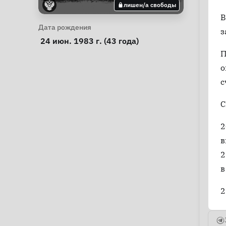
лишен/а свободы
В
Личная информация
Дата рождения
з
 24 июн. 1983 г. (43 года) 
П
о
с
С
2
в
2
в
2