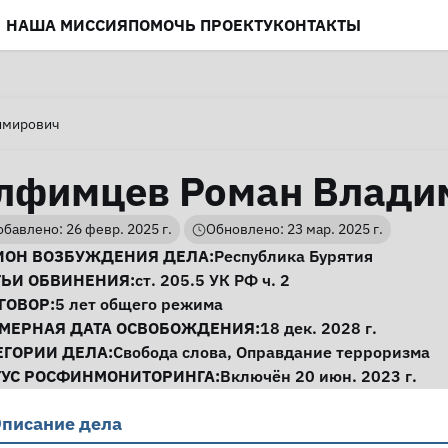
НАША МИССИЯ
ПОМОЧЬ ПРОЕКТУ
КОНТАКТЫ
имирович
лфимцев Роман Влади
бавлено: 26 февр. 2025 г.
Обновлено: 23 мар. 2025 г.
нформация о деле
ИОН ВОЗБУЖДЕНИЯ ДЕЛА:
Республика Бурятия
ТЬИ ОБВИНЕНИЯ:
ст. 205.5
УК РФ ч. 2
ГОВОР:
5 лет общего режима
МЕРНАЯ ДАТА ОСВОБОЖДЕНИЯ:
18 дек. 2028 г.
ЕГОРИИ ДЕЛА:
Свобода слова
,
Оправдание терроризма
ТУС РОСФИНМОНИТОРИНГА:
Включён 20 июн. 2023 г.
писание дела