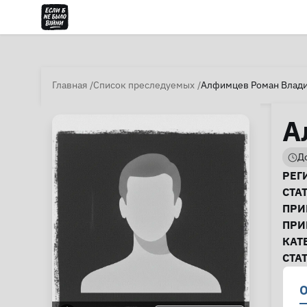
Главная
Список преследуемых
Алфимцев Роман Влад
А
До
И
РЕГ
СТА
ПРИ
ПРИ
КАТ
СТА
О