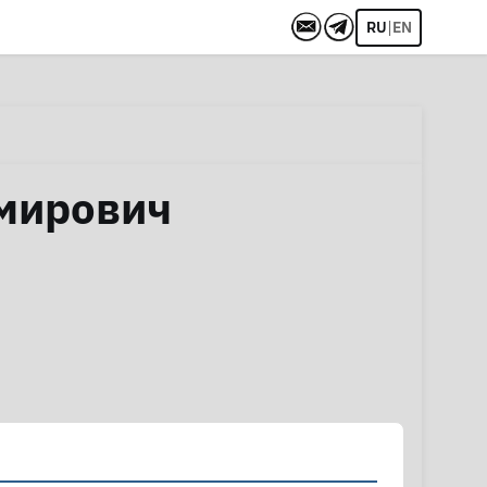
|
RU
EN
мирович