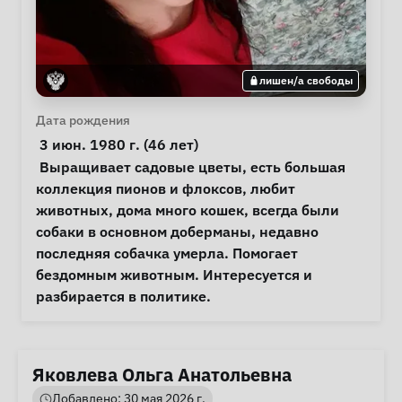
лишен/а свободы
Личная информация
Дата рождения
 3 июн. 1980 г. (46 лет) 
Примечания
 Выращивает садовые цветы, есть большая 
коллекция пионов и флоксов, любит 
животных, дома много кошек, всегда были 
собаки в основном доберманы, недавно 
последняя собачка умерла. Помогает 
бездомным животным. Интересуется и 
разбирается в политике. 
Яковлева Ольга Анатольевна
Добавлено: 30 мая 2026 г.