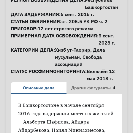
Информация о деле
РЕГИОН ВОЗБУЖДЕНИЯ ДЕЛА:
Республика
Башкортостан
ДАТА ЗАДЕРЖАНИЯ:
6 сент. 2016 г.
СТАТЬИ ОБВИНЕНИЯ:
ст. 205.5
УК РФ ч. 2
ПРИГОВОР:
12 лет строгого режима
ПРИМЕРНАЯ ДАТА ОСВОБОЖДЕНИЯ:
5 сент.
2028 г.
КАТЕГОРИИ ДЕЛА:
Хизб ут-Тахрир
,
Дела
мусульман
,
Свобода
ассоциаций
СТАТУС РОСФИНМОНИТОРИНГА:
Включён 12
мая 2018 г.
Описание дела
Другие фигуранты
4
В Башкортостане в начале сентября
2016 года задержали местных жителей
— Альберта Шафиева, Айдара
Айдарбекова, Наиля Миниахметова,