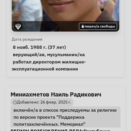
лишен/а свободы
Личная информация
Дата рождения
 8 нояб. 1988 г. (37 лет) 
Особые обстоятельства
верующий/ая
, 
мусульманин/ка
Примечания
 работал директором жилищно-
эксплуатационной компании 
Миниахметов Наиль Радикович
Добавлено: 26 февр. 2025 г.
включён/а в список преследуемы за религию
по версии проекта "Поддержка
политзаключённых. Мемориал"