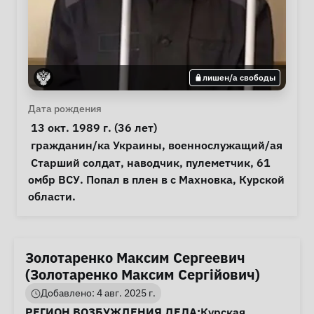
лишен/а свободы
Личная информация
Дата рождения
 13 окт. 1989 г. (36 лет) 
Особые обстоятельства
гражданин/ка Украины
, 
военнослужащий/ая
Примечания
 Старший солдат, наводчик, пулеметчик, 61 
омбр ВСУ. Попал в плен в с Махновка, Курской 
области. 
Золотаренко Максим Сергеевич
(Золотаренко Максим Сергійович)
Добавлено: 4 авг. 2025 г.
Информация о деле
РЕГИОН ВОЗБУЖДЕНИЯ ДЕЛА:
Курская