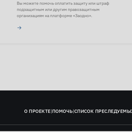
Вы можете помочь оплатить защиту или штраф
подзащитным или другим правозащитным
организациям на платформе «Заодно».
→
О ПРОЕКТЕ
|
ПОМОЧЬ
|
СПИСОК ПРЕСЛЕДУЕМЫ