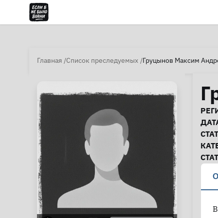
Главная
Список преследуемых
Груцынов Максим Андр
Г
И
РЕГ
ДАТ
СТА
КАТ
СТА
О
В