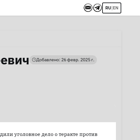
|
RU
EN
еевич
Добавлено: 26 февр. 2025 г.
удили уголовное дело о теракте против