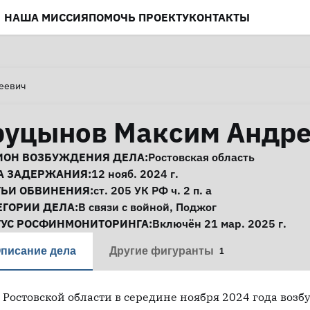
НАША МИССИЯ
ПОМОЧЬ ПРОЕКТУ
КОНТАКТЫ
еевич
руцынов Максим Андр
нформация о деле
ИОН ВОЗБУЖДЕНИЯ ДЕЛА:
Ростовская область
А ЗАДЕРЖАНИЯ:
12 нояб. 2024 г.
ТЬИ ОБВИНЕНИЯ:
ст. 205
УК РФ ч. 2 п. а
ЕГОРИИ ДЕЛА:
В связи с войной
,
Поджог
ТУС РОСФИНМОНИТОРИНГА:
Включён 21 мар. 2025 г.
писание дела
Другие фигуранты
1
 Ростовской области в середине ноября 2024 года возб