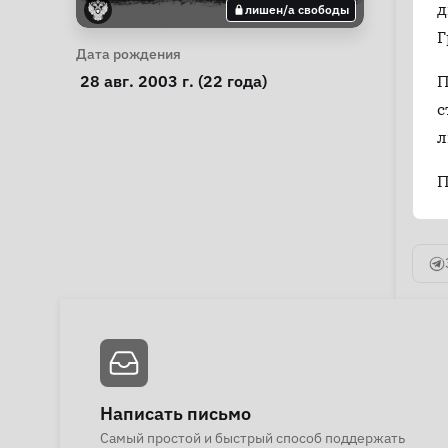
д
лишен/а свободы
Г
Личная информация
Дата рождения
 28 авг. 2003 г. (22 года) 
П
с
л
П
Написать письмо
Самый простой и быстрый способ поддержать