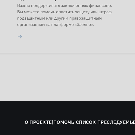
Важно поддерживать заключённых финансово.
Вы можете помочь оплатить защиту или штраф
подзащитным или другим правозащитным
организациям на платформе «Заодно».
→
О ПРОЕКТЕ
|
ПОМОЧЬ
|
СПИСОК ПРЕСЛЕДУЕМЫ