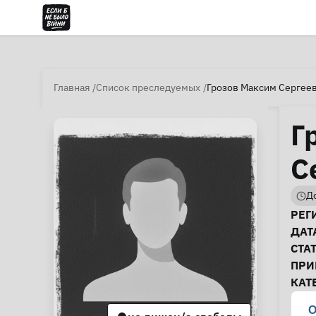
Главная
Список преследуемых
Грозов Максим Сергеев
Г
С
До
И
РЕГ
ДАТ
СТА
ПРИ
КАТ
О