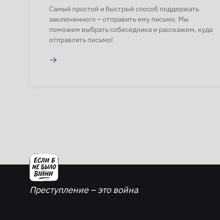
Самый простой и быстрый способ поддержать
заключенного – отправить ему письмо. Мы
поможем выбрать собеседника и расскажем, куда
отправлять письмо!
→
Преступление – это война