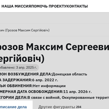
НАША МИССИЯ
ПОМОЧЬ ПРОЕКТУ
КОНТАКТЫ
ич (Грозов Максим Сергійовіч)
розов Максим Сергееви
ергійовіч)
бавлено: 3 апр. 2025 г.
нформация о деле
ИОН ВОЗБУЖДЕНИЯ ДЕЛА:
Донецкая область
А ЗАДЕРЖАНИЯ:
6 апр. 2022 г.
ТЬИ ОБВИНЕНИЯ:
Нет информации
МЕРНАЯ ДАТА ОСВОБОЖДЕНИЯ:
11 апр. 2026 г.
ЕГОРИИ ДЕЛА:
В связи с войной
,
Оккупированные терри
писание дела
Другие фигуранты
204