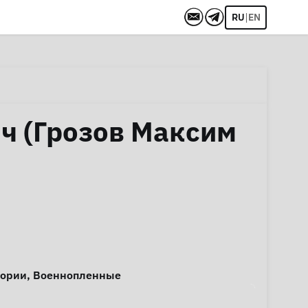
|
RU
EN
ч (Грозов Максим
тории
,
Военнопленные