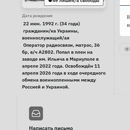
не лишен/а свободы
Личная информация
Дата рождения
В
 22 июн. 1992 г. (34 года) 
к
Особые обстоятельства
гражданин/ка Украины
, 
военнослужащий/ая
Примечания
 Оператор радиосвязи, матрос, 36 
бр, в/ч А2802. Попал в плен на 
заводе им. Ильича в Мариуполе в 
апреле 2022 года. Освобождён 11 
апреля 2026 года в ходе очередного 
обмена военнопленными между 
Россией и Украиной. 
Написать письмо