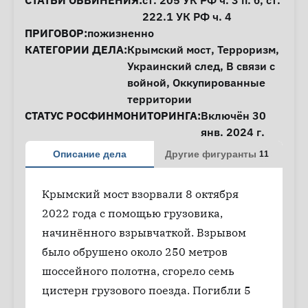
СТАТЬИ ОБВИНЕНИЯ:
ст. 205
УК РФ ч. 3 п. б,
ст.
222.1
УК РФ ч. 4
ПРИГОВОР:
пожизненно
КАТЕГОРИИ ДЕЛА:
Крымский мост
,
Терроризм
,
Украинский след
,
В связи с
войной
,
Оккупированные
территории
СТАТУС РОСФИНМОНИТОРИНГА:
Включён 30
янв. 2024 г.
Описание дела
Другие фигуранты
11
Крымский мост взорвали 8 октября
2022 года с помощью грузовика,
начинённого взрывчаткой. Взрывом
было обрушено около 250 метров
шоссейного полотна, сгорело семь
цистерн грузового поезда. Погибли 5