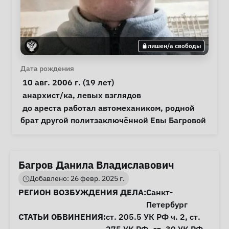
лишен/а свободы
Личная информация
Дата рождения
 10 авг. 2006 г. (19 лет) 
Особые обстоятельства
анархист/ка
, 
левых взглядов
Примечания
 до ареста работал автомехаником, родной 
брат другой политзаключённой Евы Багровой 
Багров Данила Владиславович
Добавлено: 26 февр. 2025 г.
Информация о деле
РЕГИОН ВОЗБУЖДЕНИЯ ДЕЛА:
Санкт-
Петербург
СТАТЬИ ОБВИНЕНИЯ:
ст. 205.5
УК РФ ч. 2,
ст.