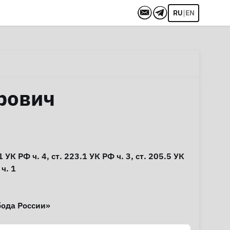
|
RU
EN
рович
1
УК РФ ч. 4,
ст. 223.1
УК РФ ч. 3,
ст. 205.5
УК
ч. 1
бода России»