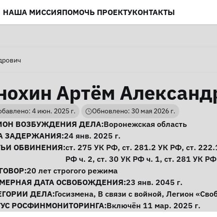
НАША МИССИЯ
ПОМОЧЬ ПРОЕКТУ
КОНТАКТЫ
дрович
нохин Артём Александ
бавлено: 4 июн. 2025 г.
Обновлено: 30 мая 2026 г.
нформация о деле
ИОН ВОЗБУЖДЕНИЯ ДЕЛА:
Воронежская область
А ЗАДЕРЖАНИЯ:
24 янв. 2025 г.
ТЬИ ОБВИНЕНИЯ:
ст. 275
УК РФ,
ст. 281.2
УК РФ,
ст. 222.
РФ ч. 2,
ст. 30
УК РФ ч. 1,
ст. 281
УК РФ 
ГОВОР:
20 лет строгого режима
МЕРНАЯ ДАТА ОСВОБОЖДЕНИЯ:
23 янв. 2045 г.
ЕГОРИИ ДЕЛА:
Госизмена
,
В связи с войной
,
Легион «Сво
ТУС РОСФИНМОНИТОРИНГА:
Включён 11 мар. 2025 г.