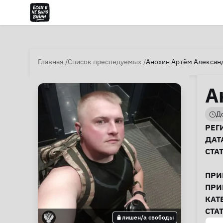
Главная
Список преследуемых
Анохин Артём Алексан
А
До
И
РЕГ
ДАТ
СТА
ПРИ
ПРИ
КАТ
СТА
лишен/а свободы