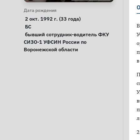
О
Личная информация
Дата рождения
 2 окт. 1992 г. (33 года) 
В
Особые обстоятельства
БС
Примечания
 бывший сотрудник-водитель ФКУ 
У
СИЗО-1 УФСИН России по 
о
Воронежской области 
п
в
П
с
У
в
п
л
2