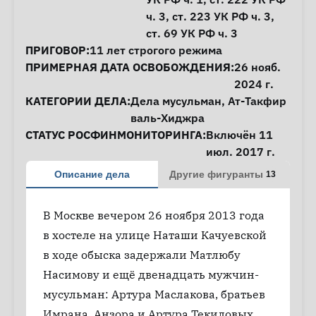
ч. 3,
ст. 223
УК РФ ч. 3,
ст. 69
УК РФ ч. 3
ПРИГОВОР:
11 лет строгого режима
ПРИМЕРНАЯ ДАТА ОСВОБОЖДЕНИЯ:
26 нояб.
2024 г.
КАТЕГОРИИ ДЕЛА:
Дела мусульман
,
Ат-Такфир
валь-Хиджра
СТАТУС РОСФИНМОНИТОРИНГА:
Включён 11
июл. 2017 г.
Описание дела
Другие фигуранты
13
В Москве вечером 26 ноября 2013 года
в хостеле на улице Наташи Качуевской
в ходе обыска задержали Матлюбу
Насимову и ещё двенадцать мужчин-
мусульман: Артура Маслакова, братьев
Имрана, Анзора и Артура Текиловых,