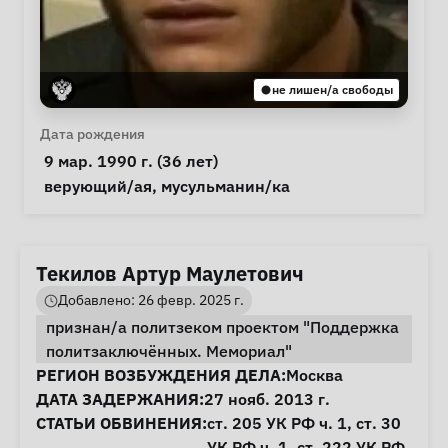
не лишен/а свободы
Личная информация
Дата рождения
 9 мар. 1990 г. (36 лет) 
Особые обстоятельства
верующий/ая
, 
мусульманин/ка
Текилов Артур Маулетович
Добавлено: 26 февр. 2025 г.
признан/а политзеком проектом "Поддержка
политзаключённых. Мемориал"
Информация о деле
РЕГИОН ВОЗБУЖДЕНИЯ ДЕЛА:
Москва
ДАТА ЗАДЕРЖАНИЯ:
27 нояб. 2013 г.
СТАТЬИ ОБВИНЕНИЯ:
ст. 205
УК РФ ч. 1,
ст. 30
УК РФ ч. 1,
ст. 222
УК РФ