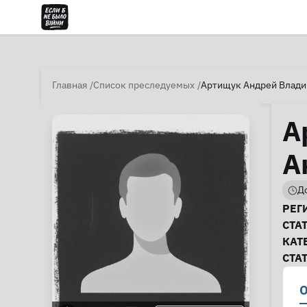
Главная
Список преследуемых
Артищук Андрей Влади
А
А
До
И
РЕГ
СТА
КАТ
СТА
О