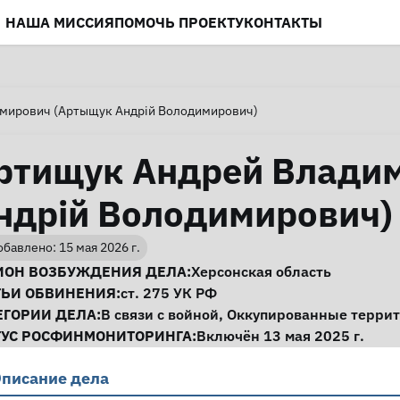
НАША МИССИЯ
ПОМОЧЬ ПРОЕКТУ
КОНТАКТЫ
мирович (Артыщук Андрій Володимирович)
ртищук Андрей Влади
ндрій Володимирович)
бавлено: 15 мая 2026 г.
нформация о деле
ИОН ВОЗБУЖДЕНИЯ ДЕЛА:
Херсонская область
ТЬИ ОБВИНЕНИЯ:
ст. 275
УК РФ
ЕГОРИИ ДЕЛА:
В связи с войной
,
Оккупированные терри
ТУС РОСФИНМОНИТОРИНГА:
Включён 13 мая 2025 г.
писание дела