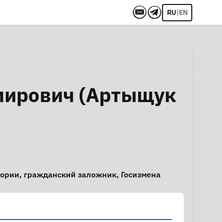
|
RU
EN
мирович (Артыщук
тории
,
гражданский заложник
,
Госизмена