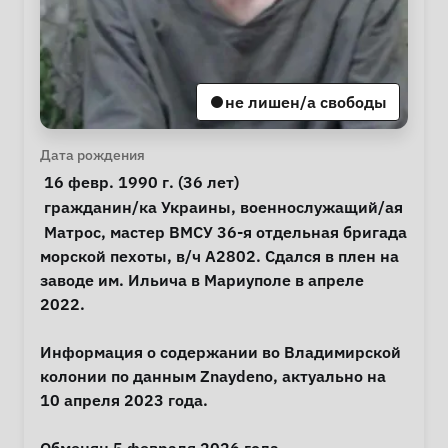
не лишен/а свободы
Личная информация
Дата рождения
 16 февр. 1990 г. (36 лет) 
Особые обстоятельства
гражданин/ка Украины
, 
военнослужащий/ая
Примечания
 Матрос, мастер ВМСУ 36-я отдельная бригада 
морской пехоты, в/ч А2802. Сдался в плен на 
заводе им. Ильича в Мариуполе в апреле 
2022.

Информация о содержании во Владимирской 
колонии по данным Znaydeno, актуально на 
10 апреля 2023 года.
