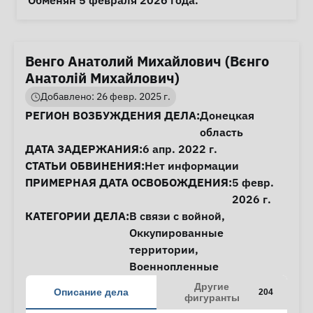
Обменян 5 февраля 2026 года. 
Венго Анатолий Михайлович (Вєнго
Анатолій Михайлович)
Добавлено: 26 февр. 2025 г.
Информация о деле
РЕГИОН ВОЗБУЖДЕНИЯ ДЕЛА:
Донецкая
область
ДАТА ЗАДЕРЖАНИЯ:
6 апр. 2022 г.
СТАТЬИ ОБВИНЕНИЯ:
Нет информации
ПРИМЕРНАЯ ДАТА ОСВОБОЖДЕНИЯ:
5 февр.
2026 г.
КАТЕГОРИИ ДЕЛА:
В связи с войной
,
Оккупированные
территории
,
Военнопленные
Другие
Описание дела
204
фигуранты