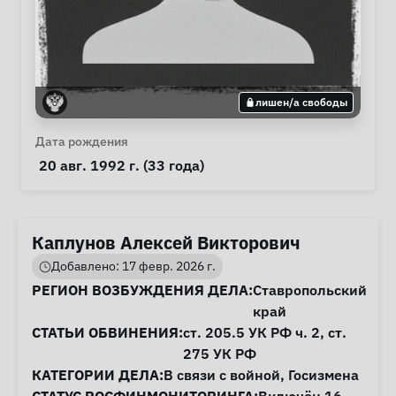
лишен/а свободы
Личная информация
Дата рождения
 20 авг. 1992 г. (33 года) 
Каплунов Алексей Викторович
Добавлено: 17 февр. 2026 г.
Информация о деле
РЕГИОН ВОЗБУЖДЕНИЯ ДЕЛА:
Ставропольский
край
СТАТЬИ ОБВИНЕНИЯ:
ст. 205.5
УК РФ ч. 2,
ст.
275
УК РФ
КАТЕГОРИИ ДЕЛА:
В связи с войной
,
Госизмена