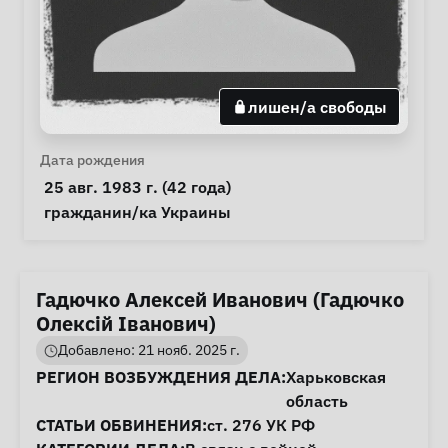
лишен/а свободы
Личная информация
Дата рождения
 25 авг. 1983 г. (42 года) 
Особые обстоятельства
гражданин/ка Украины
Гадючко Алексей Иванович (Гадючко
Олексій Іванович)
Добавлено: 21 нояб. 2025 г.
Информация о деле
РЕГИОН ВОЗБУЖДЕНИЯ ДЕЛА:
Харьковская
область
СТАТЬИ ОБВИНЕНИЯ:
ст. 276
УК РФ