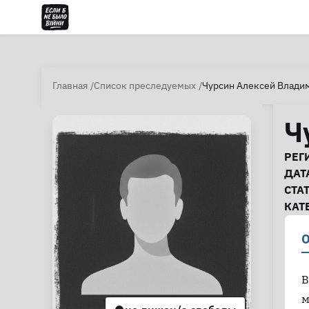
Главная
Список преследуемых
Чурсин Алексей Влади
Ч
И
РЕГ
ДАТ
СТА
КАТ
О
В
м