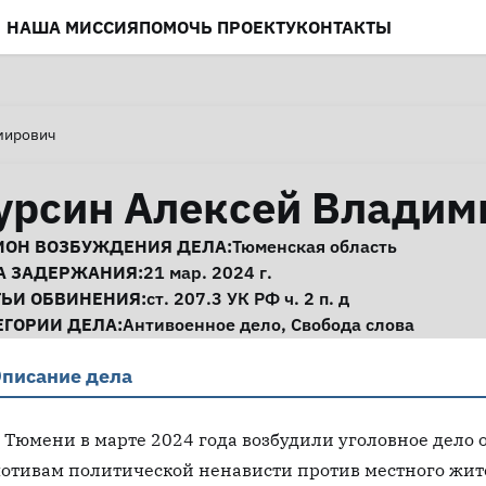
НАША МИССИЯ
ПОМОЧЬ ПРОЕКТУ
КОНТАКТЫ
мирович
урсин Алексей Владим
нформация о деле
ИОН ВОЗБУЖДЕНИЯ ДЕЛА:
Тюменская область
А ЗАДЕРЖАНИЯ:
21 мар. 2024 г.
ТЬИ ОБВИНЕНИЯ:
ст. 207.3
УК РФ ч. 2 п. д
ЕГОРИИ ДЕЛА:
Антивоенное дело
,
Свобода слова
писание дела
 Тюмени в марте 2024 года возбудили уголовное дело 
отивам политической ненависти против местного жит