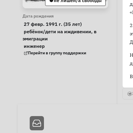
не лишен/а свободы
д
«
Личная информация
Дата рождения
 27 февр. 1991 г. (35 лет) 
2
Особые обстоятельства
ребёнок/дети на иждивении
, 
в 
э
эмиграции
Д
Примечания
 инженер 
Группа поддержки
Перейти в группу поддержки
Н
д
В