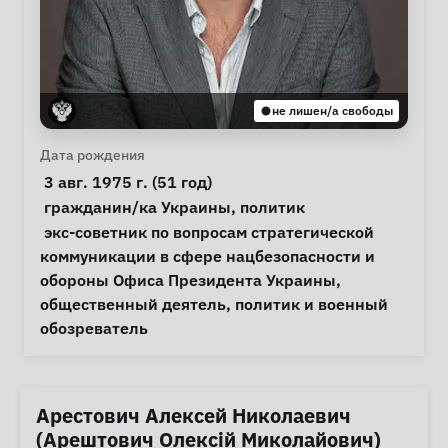
не лишен/а свободы
Личная информация
Дата рождения
 3 авг. 1975 г. (51 год) 
Особые обстоятельства
гражданин/ка Украины
, 
политик
Примечания
 экс-советник по вопросам стратегической 
коммуникации в сфере нацбезопасности и 
обороны Офиса Президента Украины, 
общественный деятель, политик и военный 
обозреватель 
Арестович Алексей Николаевич
(Арештович Олексій Миколайович)