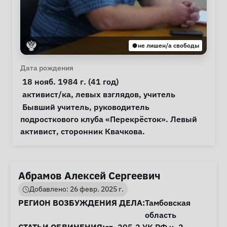
не лишен/а свободы
Личная информация
Дата рождения
 18 нояб. 1984 г. (41 год) 
Особые обстоятельства
активист/ка
, 
левых взглядов
, 
учитель
Примечания
 Бывший учитель, руководитель 
подросткового клуба «Перекрёсток». Левый 
активист, сторонник Квачкова. 
Абрамов Алексей Сергеевич
Добавлено: 26 февр. 2025 г.
Информация о деле
РЕГИОН ВОЗБУЖДЕНИЯ ДЕЛА:
Тамбовская
область