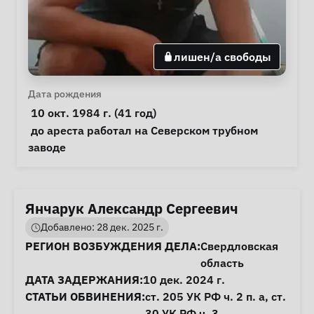
лишен/а свободы
Личная информация
Дата рождения
 10 окт. 1984 г. (41 год) 
Примечания
 до ареста работал на Северском трубном 
заводе 
Янчарук Александр Сергеевич
Добавлено: 28 дек. 2025 г.
Информация о деле
РЕГИОН ВОЗБУЖДЕНИЯ ДЕЛА:
Свердловская
область
ДАТА ЗАДЕРЖАНИЯ:
10 дек. 2024 г.
СТАТЬИ ОБВИНЕНИЯ:
ст. 205
УК РФ ч. 2 п. а,
ст.
30
УК РФ ч. 3