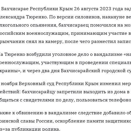
 Бахчисарае Республики Крым 26 августа 2023 года з
лександра Тюренко. По версии силовиков, накануне ве
лкогольного опьянения, бахчисараец помочился на мо
оссийским военнослужащим, принимающим участие в 
рымчанин снял на камеру, после чего разместил запис
а Тюренко возбудили уголовное дело о вандализме «н
оеннослужащим, участвующим в проведении специаль
краины», и через два дня Бахчисарайский городской су
 ноября Верховный суд Республики Крым изменил мер
ействий: бахчисарайцу запретили выходить из дома в 
бщаться с свидетелями по делу, пользоваться телефон
акже к обвинению в вандализме следствие добавило о
оинской славы России, оскорбление памяти защитнико
з=за публикации ролика.