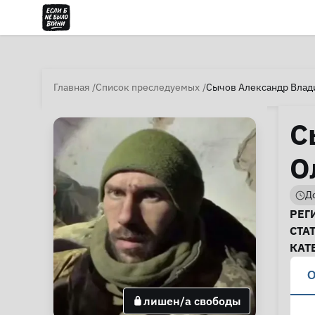
Главная
Список преследуемых
Сычов Александр Влад
С
О
До
И
РЕГ
СТА
КАТ
О
лишен/а свободы