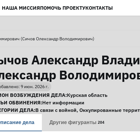
НАША МИССИЯ
ПОМОЧЬ ПРОЕКТУ
КОНТАКТЫ
имирович (Сичов Олександр Володимирович)
ычов Александр Влади
лександр Володимиро
бавлено: 9 июн. 2026 г.
нформация о деле
ИОН ВОЗБУЖДЕНИЯ ДЕЛА:
Курская область
ТЬИ ОБВИНЕНИЯ:
Нет информации
ЕГОРИИ ДЕЛА:
В связи с войной
,
Оккупированные терри
писание дела
Другие фигуранты
204