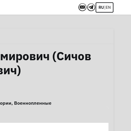
|
RU
EN
мирович (Сичов
вич)
тории
,
Военнопленные