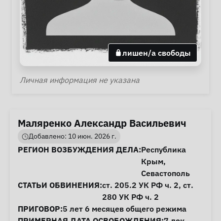
лишен/а свободы
Личная информация
Личная информация не указана
Маляренко Александр Васильевич
Добавлено: 10 июн. 2026 г.
Информация о деле
РЕГИОН ВОЗБУЖДЕНИЯ ДЕЛА:
Республика
Крым
,
Севастополь
СТАТЬИ ОБВИНЕНИЯ:
ст. 205.2
УК РФ ч. 2,
ст.
280
УК РФ ч. 2
ПРИГОВОР:
5 лет 6 месяцев общего режима
ПРИМЕРНАЯ ДАТА ОСВОБОЖДЕНИЯ:
7 дек.