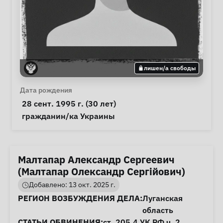
лишен/а свободы
Личная информация
Дата рождения
 28 сент. 1995 г. (30 лет) 
Особые обстоятельства
гражданин/ка Украины
Малтапар Александр Сергеевич
(Малтапар Олександр Сергійович)
Добавлено: 13 окт. 2025 г.
Информация о деле
РЕГИОН ВОЗБУЖДЕНИЯ ДЕЛА:
Луганская
область
СТАТЬИ ОБВИНЕНИЯ:
ст. 205.4
УК РФ ч. 2