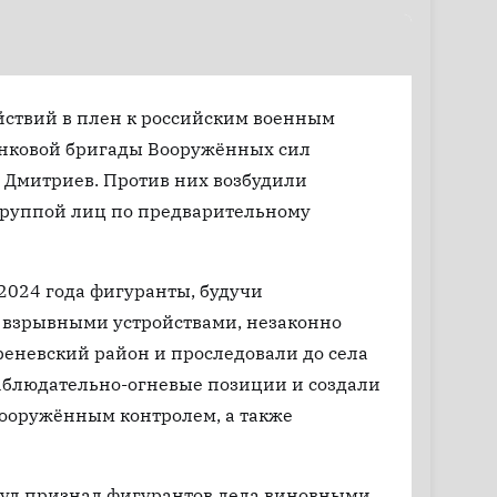
ействий в плен к российским военным
анковой бригады Вооружённых сил
 Дмитриев. Против них возбудили
 группой лиц по предварительному
 2024 года фигуранты, будучи
взрывными устройствами, незаконно
реневский район и проследовали до села
наблюдательно-огневые позиции и создали
вооружённым контролем, а также
суд признал фигурантов дела виновными