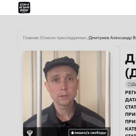
Главная
Список преследуемых
Дмитриев Александр В
Д
(
До
И
РЕГ
ДАТ
СТА
ПРИ
ПРИ
КАТ
лишен/а свободы