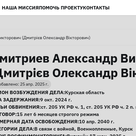
НАША МИССИЯ
ПОМОЧЬ ПРОЕКТУ
КОНТАКТЫ
икторович (Дмитрієв Олександр Вікторович)
митриев Александр Ви
Дмитрієв Олександр Ві
бавлено: 25 апр. 2025 г.
нформация о деле
ИОН ВОЗБУЖДЕНИЯ ДЕЛА:
Курская область
А ЗАДЕРЖАНИЯ:
9 окт. 2024 г.
ТЬИ ОБВИНЕНИЯ:
ст. 205
УК РФ ч. 1,
ст. 205
УК РФ ч. 2 п. 
ГОВОР:
15 лет 6 месяцев строгого режима
МЕРНАЯ ДАТА ОСВОБОЖДЕНИЯ:
10 апр. 2040 г.
ЕГОРИИ ДЕЛА:
В связи с войной
,
Военнопленные
,
Курск