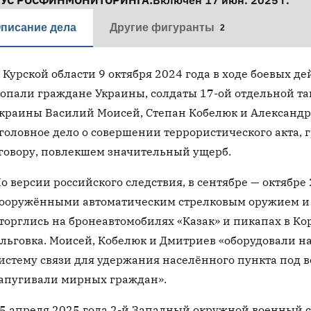
ТУС РОСФИНМОНИТОРИНГА:
Включён 17 июн. 2025 г.
писание дела
Другие фигуранты
2
 Курской области 9 октября 2024 года в ходе боевых д
опали граждане Украины, солдаты 17-ой отдельной т
краины Василий Моисей, Степан Кобелюк и Александр
головное дело о совершении террористического акта,
говору, повлекшем значительный ущерб.
о версии российского следствия, в сентябре — октябре
ооружёнными автоматическим стрелковым оружием и 
торглись на бронеавтомобилях «Казак» и пикапах в Ко
льговка. Моисей, Кобелюк и Дмитриев «оборудовали 
истему связи для удержания населённого пункта под 
апугивали мирных граждан».
5 апреля 2025 года 2-й Западный окружной военный 