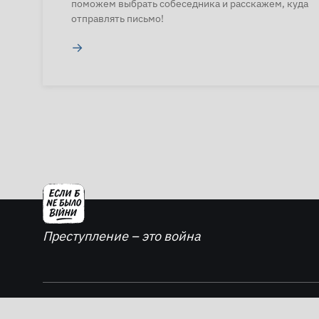
поможем выбрать собеседника и расскажем, куда
отправлять письмо!
→
Преступление – это война
2026. Если б не было войны - все права защищены.