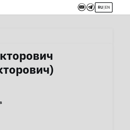
|
RU
EN
кторович
кторович)
в