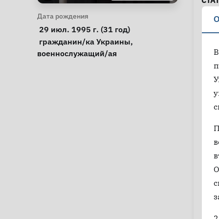
СТА
Личная информация
Дата рождения
О
 29 июл. 1995 г. (31 год) 
Особые обстоятельства
гражданин/ка Украины
, 
В
военнослужащий/ая
п
У
у
с
П
в
в
О
с
з
2