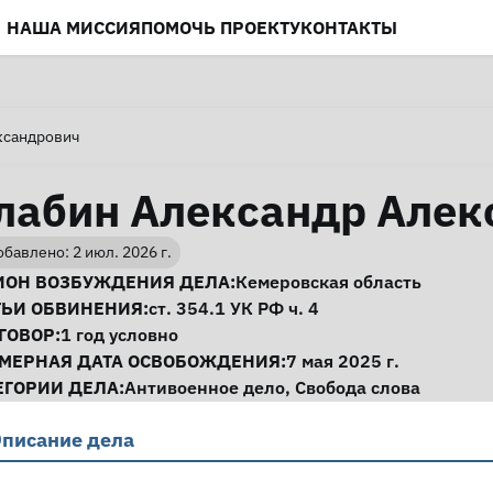
НАША МИССИЯ
ПОМОЧЬ ПРОЕКТУ
КОНТАКТЫ
ксандрович
лабин Александр Алек
бавлено: 2 июл. 2026 г.
нформация о деле
ИОН ВОЗБУЖДЕНИЯ ДЕЛА:
Кемеровская область
ТЬИ ОБВИНЕНИЯ:
ст. 354.1
УК РФ ч. 4
ГОВОР:
1 год условно
МЕРНАЯ ДАТА ОСВОБОЖДЕНИЯ:
7 мая 2025 г.
ЕГОРИИ ДЕЛА:
Антивоенное дело
,
Свобода слова
писание дела