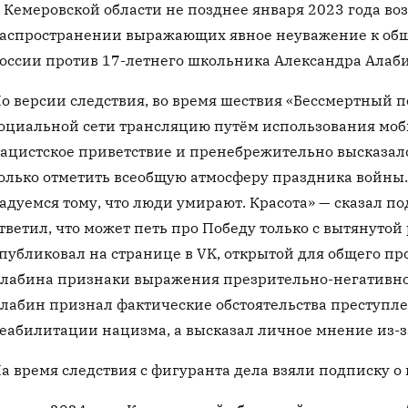
 Кемеровской области не позднее января 2023 года во
аспространении выражающих явное неуважение к обще
оссии против 17-летнего школьника Александра Алаби
о версии следствия, во время шествия «Бессмертный п
оциальной сети трансляцию путём использования моб
ацистское приветствие и пренебрежительно высказал
олько отметить всеобщую атмосферу праздника войны.
адуемся тому, что люди умирают. Красота» — сказал п
тветил, что может петь про Победу только с вытянуто
публиковал на странице в VK, открытой для общего пр
лабина признаки выражения презрительно-негативног
лабин признал фактические обстоятельства преступлен
еабилитации нацизма, а высказал личное мнение из-
а время следствия с фигуранта дела взяли подписку 