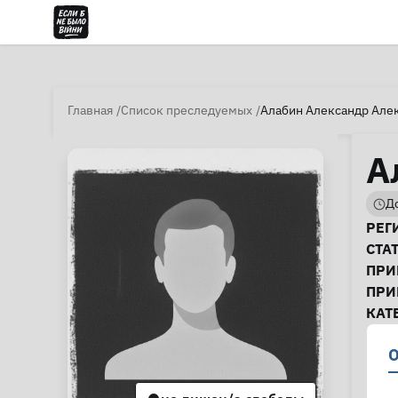
Главная
Список преследуемых
Алабин Александр Але
А
До
И
РЕГ
СТА
ПРИ
ПРИ
КАТ
О