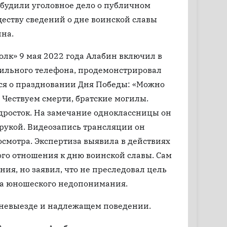
збудили уголовное дело о публичном
ству сведений о дне воинской славы
на.
олк» 9 мая 2022 года Алабин включил в
ильного телефона, продемонстрировал
ся о праздновании Дня Победы: «Можно
 Чествуем смерти, братские могилы.
одросток. На замечание одноклассницы он
й рукой. Видеозапись трансляции он
осмотра. Экспертиза выявила в действиях
о отношения к дню воинской славы. Сам
ия, но заявил, что не преследовал цель
за юношеского недопонимания.
о невыезде и надлежащем поведении.