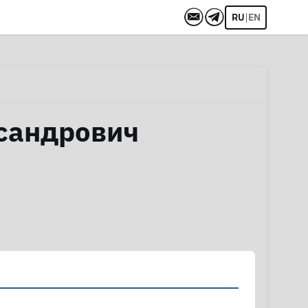
|
RU
EN
сандрович