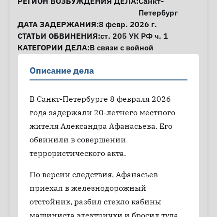
Информация о деле
РЕГИОН ВОЗБУЖДЕНИЯ ДЕЛА:
Санкт-
Петербург
ДАТА ЗАДЕРЖАНИЯ:
8 февр. 2026 г.
СТАТЬИ ОБВИНЕНИЯ:
ст. 205
УК РФ ч. 1
КАТЕГОРИИ ДЕЛА:
В связи с войной
Описание дела
В Санкт-Петербурге 8 февраля 2026
года задержали 20-летнего местного
жителя Александра Афанасьева. Его
обвинили в совершении
террористического акта.
По версии следствия, Афанасьев
приехал в железнодорожный
отстойник, разбил стекло кабины
машиниста электрички и бросил туда