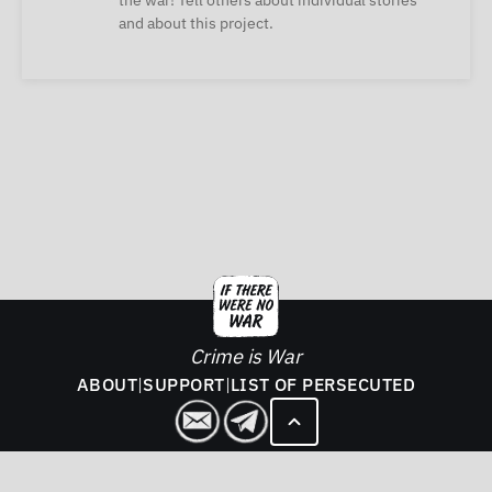
the war! Tell others about individual stories
and about this project.
Crime is War
ABOUT
|
SUPPORT
|
LIST OF PERSECUTED