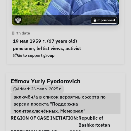
imprisoned
Personal Information
Birth date
 19 мая 1959 г. (67 years old) 
Special circumstances
pensioner
, 
leftist views
, 
activist
Support Group
Go to support group
Efimov Yuriy Fyodorovich
Added: 26 февр. 2025 г.
включён/а в список вероятных жертв по
версии проекта "Поддержка
политзаключённых. Мемориал"
Case Information
REGION OF CASE INITIATION:
Republic of
Bashkortostan