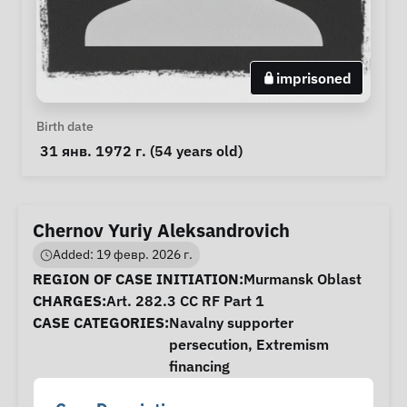
imprisoned
Personal Information
Birth date
 31 янв. 1972 г. (54 years old) 
Chernov Yuriy Aleksandrovich
Added: 19 февр. 2026 г.
Case Information
REGION OF CASE INITIATION:
Murmansk Oblast
CHARGES:
Art. 282.3 CC RF Part 1
CASE CATEGORIES:
Navalny supporter
persecution
,
Extremism
financing