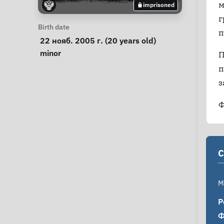
м
imprisoned
г
Personal Information
Birth date
п
 22 нояб. 2005 г. (20 years old) 
Special circumstances
minor
П
п
з
Ф
C
M
Р
Ф