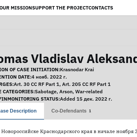
OUR MISSION
SUPPORT THE PROJECT
CONTACTS
h
omas Vladislav Aleksan
se Information
ON OF CASE INITIATION:
Krasnodar Krai
ENTION DATE:
4 нояб. 2022 г.
RGES:
Art. 30 CC RF Part 1, Art. 205 CC RF Part 1
E CATEGORIES:
Sabotage
,
Arson
,
War-related
FINMONITORING STATUS:
Added 15 дек. 2022 г.
ase Description
Co-Defendants
1
 Новороссийске Краснодарского края в начале ноября 