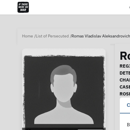
Home
List of Persecuted
Romas Vladislav Aleksandrovic
R
Ca
REGI
DET
CHA
CAS
ROS
C
В