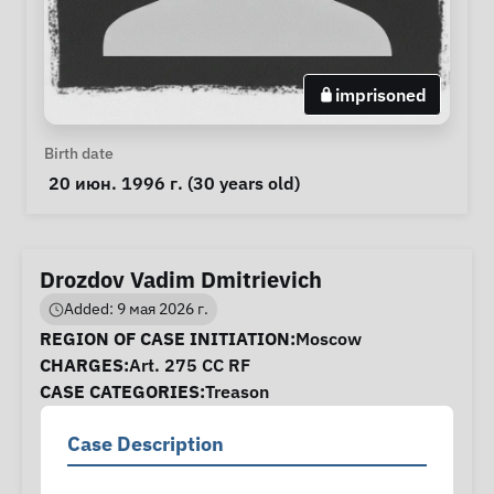
imprisoned
Personal Information
Birth date
 20 июн. 1996 г. (30 years old) 
Drozdov Vadim Dmitrievich
Added: 9 мая 2026 г.
Case Information
REGION OF CASE INITIATION:
Moscow
CHARGES:
Art. 275 CC RF
CASE CATEGORIES:
Treason
Case Description