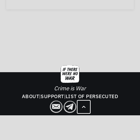
Crime is War
ABOUT
|
SUPPORT
|
LIST OF PERSECUTED
2026. If There Was No War - All rights reserved.