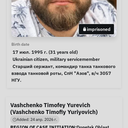
imprisoned
Personal Information
Birth date
 17 июл. 1995 г. (31 years old) 
Special circumstances
Ukrainian citizen
, 
military servicemember
Notes
 Старший сержант, командир танка танкового 
взвода танковой роты, СпН "Азов", в/ч 3057 
НГУ. 
Vashchenko Timofey Yurevich
(Vashchenko Timofiy Yuriyovich)
Added: 24 апр. 2026 г.
Case Information
REGION OF CASE INITIATION:
Donetsk Oblast