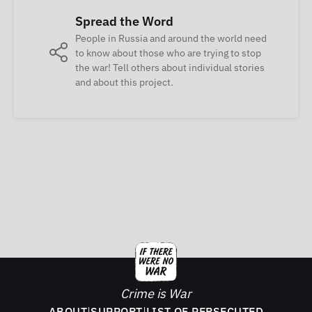
Spread the Word
People in Russia and around the world need
to know about those who are trying to stop
the war! Tell others about individual stories
and about this project.
Crime is War
ABOUT
|
SUPPORT
|
LIST OF PERSECUTED