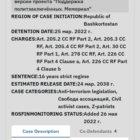
версии проекта "Поддержка
политзаключённых. Мемориал"
Case Information
REGION OF CASE INITIATION:
Republic of
Bashkortostan
DETENTION DATE:
25 мар. 2022 г.
CHARGES:
Art. 205.2 CC RF Part 2, Art. 205.3 CC
RF, Art. 205.4 CC RF Part 2, Art. 30 CC
RF Part 1, Art. 278 CC RF, Art. 226 CC
RF Part 4 Clause a, Art. 226 CC RF Part
4 Clause b
SENTENCE:
16 years strict regime
ESTIMATED RELEASE DATE:
24 мар. 2038 г.
CASE CATEGORIES:
Anti-terrorism legislation
,
Свобода ассоциаций
,
Civil
activist cases
,
Z-patriots
ROSFINMONITORING STATUS:
Added 26 мая
2022 г.
Case Description
Co-Defendants
4