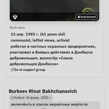
imprisoned
Personal Information
Birth date
 13 апр. 1985 г. (41 years old) 
Special circumstances
communist
, 
leftist views
, 
activist
Notes
 работал в частных охранных предприятиях, 
участвовал в боевых действиях в Донбассе 
добровольцем, волонтёр «Союза 
добровольцев Донбасса» 
Support Group
Go to support group
Burkeev Rinat Bakhchanovich
Added: 26 февр. 2025 г.
включён/а в список вероятных жертв по