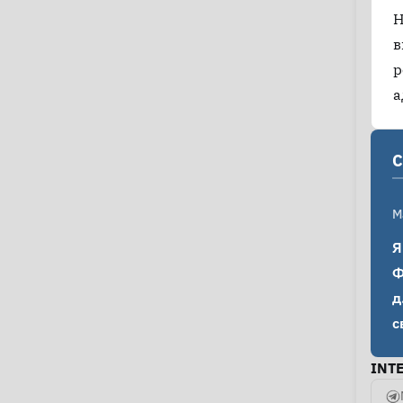
Н
в
р
а
C
M
Я
Ф
д
с
INT