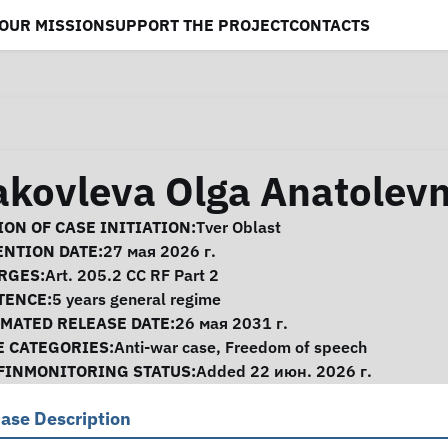
OUR MISSION
SUPPORT THE PROJECT
CONTACTS
akovleva Olga Anatolev
se Information
ON OF CASE INITIATION:
Tver Oblast
ENTION DATE:
27 мая 2026 г.
RGES:
Art. 205.2 CC RF Part 2
TENCE:
5 years general regime
IMATED RELEASE DATE:
26 мая 2031 г.
E CATEGORIES:
Anti-war case
,
Freedom of speech
FINMONITORING STATUS:
Added 22 июн. 2026 г.
ase Description