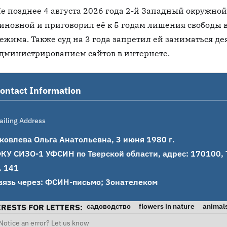
е позднее 4 августа 2026 года 2-й Западный окружно
иновной и приговорил её к 5 годам лишения свободы 
ежима. Также суд на 3 года запретил ей заниматься де
дминистрированием сайтов в интернете.
ontact Information
ailing Address
ковлева Ольга Анатольевна, 3 июня 1980 г.

КУ СИЗО-1 УФСИН по Тверской области, адрес: 170100, Тв
. 141

вязь через: ФСИН-письмо; Зонателеком
садоводство
flowers in nature
animal
ERESTS FOR LETTERS:
Notice an error? Let us know