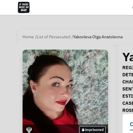
Home
List of Persecuted
Yakovleva Olga Anatolevna
Y
Ca
REGI
DET
CHA
SEN
EST
CAS
ROS
C
imprisoned