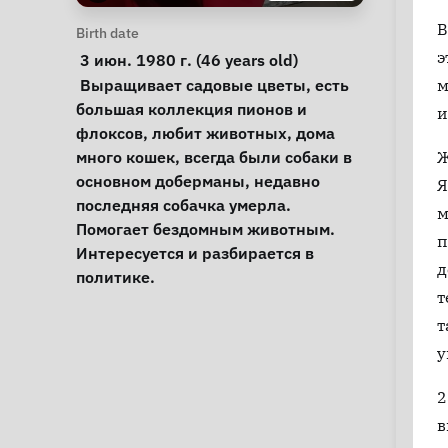
В
Personal Information
Birth date
э
 3 июн. 1980 г. (46 years old) 
Notes
 Выращивает садовые цветы, есть 
м
большая коллекция пионов и 
и
флоксов, любит животных, дома 
много кошек, всегда были собаки в 
Ж
основном доберманы, недавно 
Я
последняя собачка умерла. 
м
Помогает бездомным животным. 
п
Интересуется и разбирается в 
д
политике. 
т
т
у
2
в