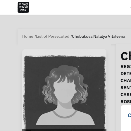
Home
List of Persecuted
Chubukova Natalya Vitalevna
C
Ca
REGI
DET
CHA
SEN
CAS
ROS
C