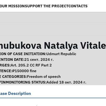
OUR MISSION
SUPPORT THE PROJECT
CONTACTS
hubukova Natalya Vital
se Information
ON OF CASE INITIATION:
Udmurt Republic
ENTION DATE:
21 сент. 2024 г.
RGES:
Art. 205.2 CC RF Part 2
TENCE:
₽150000 fine
E CATEGORIES:
Freedom of speech
FINMONITORING STATUS:
Added 18 окт. 2024 г.
ase Description